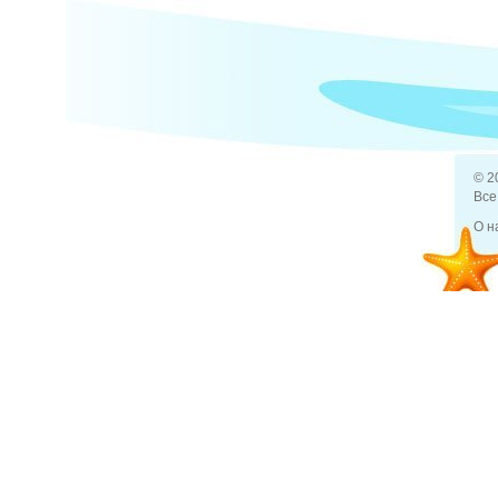
Задано вопросов (1)
чем отли
© 2
Все
О н
22 авг 2012
Отели