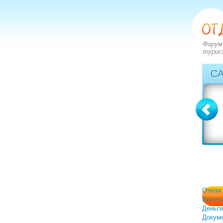
Форум
турис
С
Болгария
Греция
вопросов: 2273
вопросов: 2828
ответов: 2971
ответов: 3549
Отели
Билет
Деньги
Докум