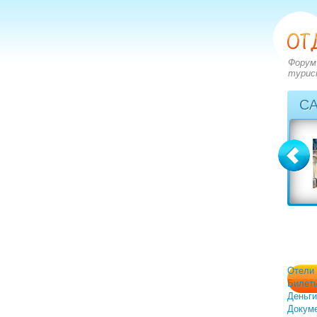
Форум
турис
С
Болгария
Греция
вопросов: 2273
вопросов: 2828
ответов: 2971
ответов: 3549
Отели
Билет
Деньги
Докум