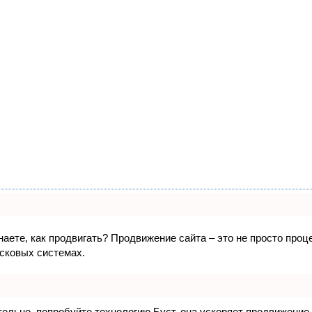
знаете, как продвигать? Продвижение сайта – это не просто про
исковых системах.
ятельно, попробуйте технологию
Буст
, она ускоряет продвижение