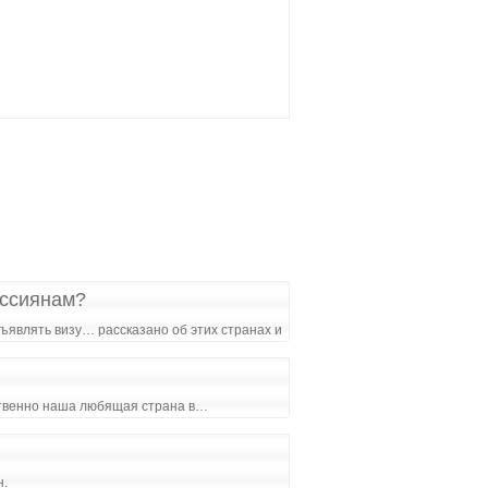
оссиянам?
ъявлять визу… рассказано об этих странах и
тственно наша любящая страна в…
н.