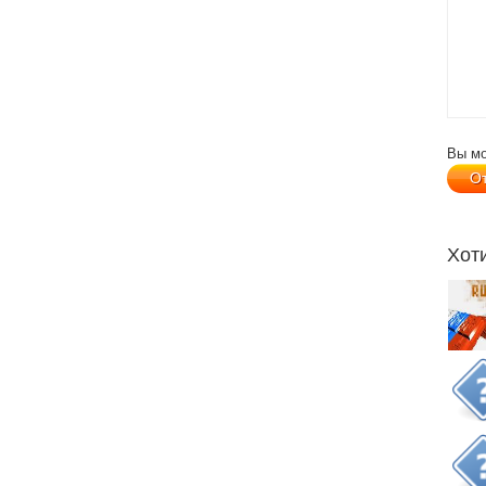
Вы м
Хот