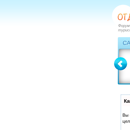
Форум
турис
С
Болгария
Греция
вопросов: 2273
вопросов: 2828
ответов: 2971
ответов: 3549
Ка
Вы 
цел