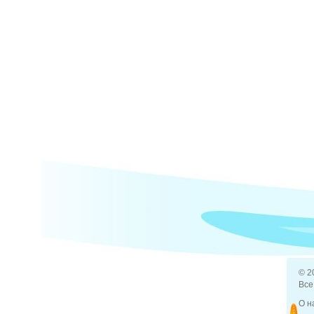
© 2
Все
О н