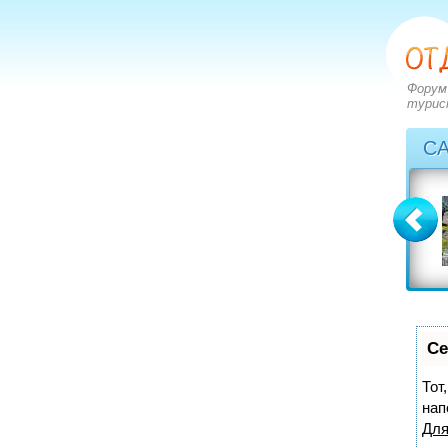
Форум
турис
С
Болгария
Греция
вопросов: 2273
вопросов: 2828
ответов: 2971
ответов: 3549
Се
Тот
нап
Для