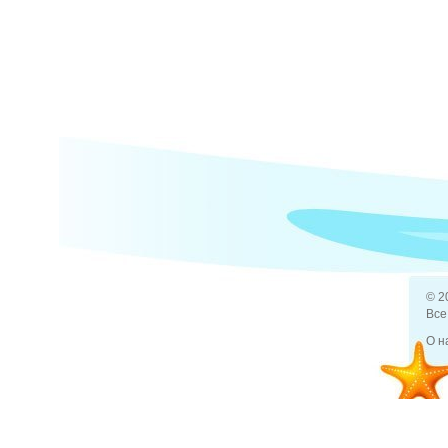
© 2
Все
О н