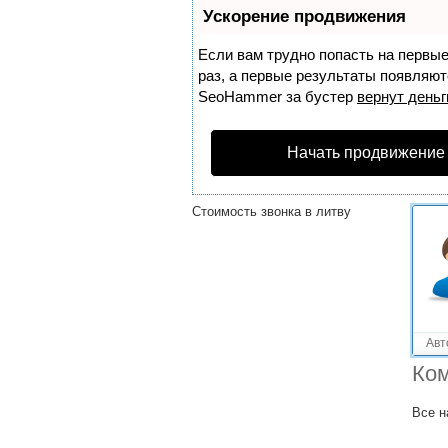
Решенные вопросы!
Ускорение продвижения
Цены на туры в Баку?
Если вам трудно попасть на первы
Сколько стоит звонок в
раз, а первые результаты появляютс
испанию?
SeoHammer
за бустер
вернут деньг
Сколько стоит звонок в
армению?
Начать продвижение
Как позвонить в баку?
Стоимость звонка в литву
Авт
Ком
Все н