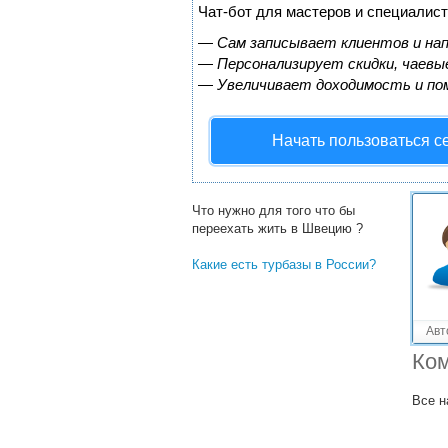
Решенные вопросы!
Чат-бот для мастеров и специалист
Как летать на самолете что бы
—
Сам записывает клиентов и нап
не боятся?
—
Персонализирует скидки, чаевые
—
Увеличивает доходимость и по
Что бы не боятся летать на
самолетах?
Начать пользоваться с
Очень хочу работать
сопровождающим тур групп в
Европе.есть…?
Что нужно для того что бы
переехать жить в Швецию ?
Какие есть турбазы в России?
Авт
Ком
Все н