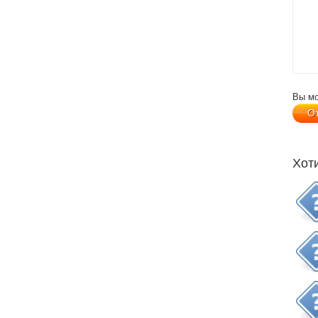
Вы м
Хот