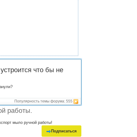
устроится что бы не
манули?
Популярность темы форума:
555
ой работы.
экспорт мыло ручной работы!
Подписаться