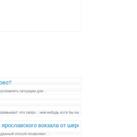
дово?
не усложнять ситуации для…
 привыкает, что скоро…чем нибудь хотя бы на
ярославского вокзала от шереметьевского аэропорта,
ак данный способ позволяет…