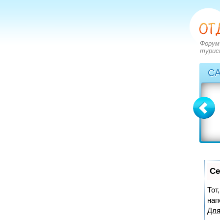
Форум
турис
С
Болгария
Греция
вопросов: 2273
вопросов: 2828
ответов: 2972
ответов: 3549
Се
Тот
нап
Для