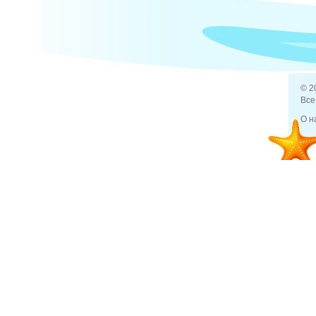
© 2
Все
О н