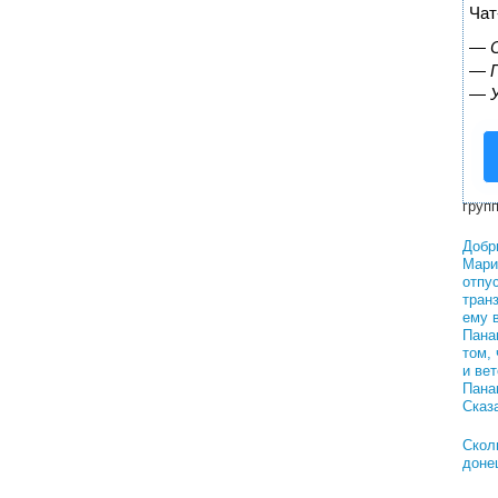
Реш
Чат
Здра
—
рабо
—
груп
—
Очен
сопр
Евро
Нужн
груп
Добр
Мари
отпу
тран
ему 
Пана
том,
и вет
Пана
Сказ
Скол
доне