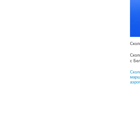
Реш
Како
Груз
Кака
кунс
Скол
Скол
с Бе
Скол
марш
аэро