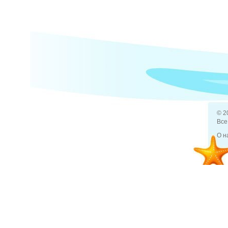
© 2
Все
О н