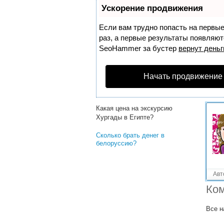
Решенные вопросы!
Ускорение продвижения
Уехать из украины в
белоруссию на пмж, с чего
Если вам трудно попасть на первы
начать
раз, а первые результаты появляютс
SeoHammer
за бустер
вернут деньг
Цена на экскурсию в Кемер
Турция?
Начать продвижение
Куда сходить в Лугано на
экскурсию?
Какая цена на экскурсию
Хургады в Египте?
Сколько брать денег в
белоруссию?
Авт
Ком
Все н