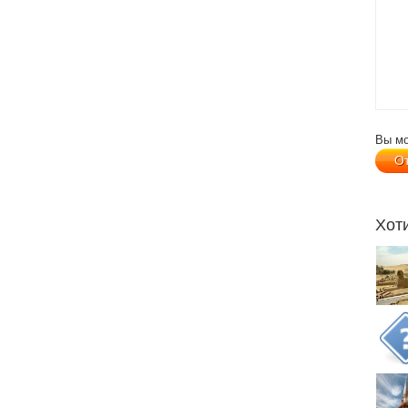
Вы м
Хот