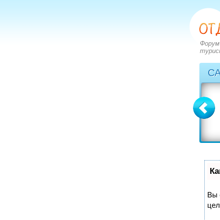
Форум
турис
С
Болгария
Греция
вопросов: 2273
вопросов: 2828
ответов: 2971
ответов: 3549
Ка
Вы 
цел