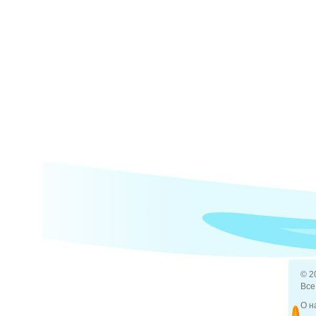
© 2
Все
О н