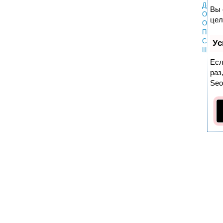
Докум
Вы 
Общие
цел
Отдых 
Пмж
Самол
Ус
Шопин
Есл
раз
Se