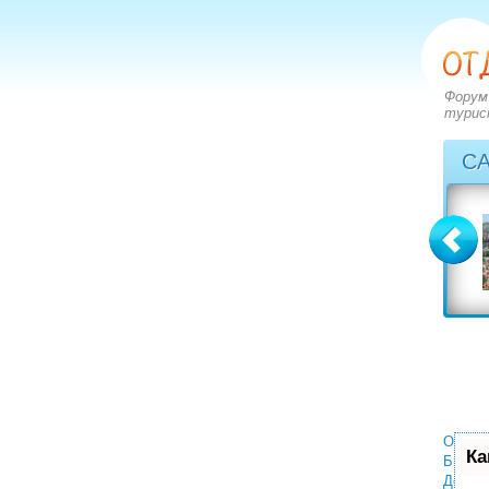
Форум
турис
С
Греция
Грузия
вопросов: 2828
вопросов: 1402
ответов: 3549
ответов: 1590
Отели
Ка
Билет
Деньги