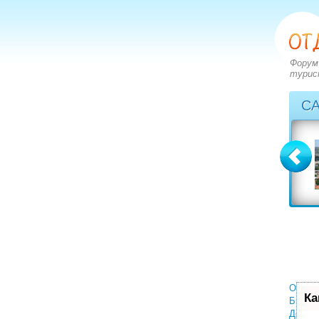
Форум
турис
С
Греция
Грузия
вопросов: 2828
вопросов: 1402
ответов: 3549
ответов: 1590
Отели
Ка
Билет
Деньги