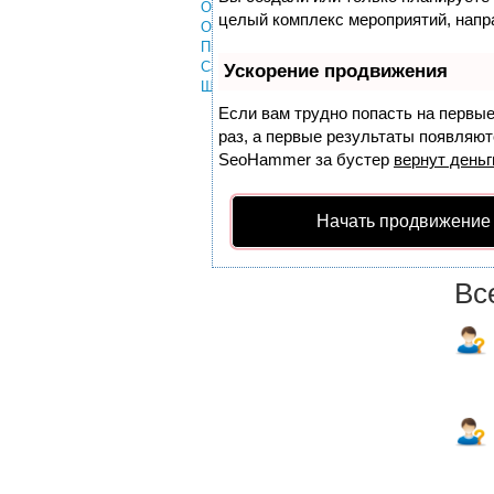
Общие вопросы
целый комплекс мероприятий, напр
Отдых и туризм
Пмж
Самолеты
Ускорение продвижения
Шопинг
Если вам трудно попасть на первы
раз, а первые результаты появляютс
SeoHammer
за бустер
вернут деньг
Начать продвижение
Вс