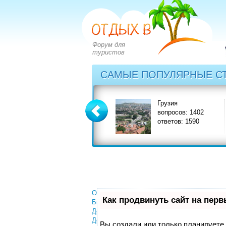
Форум для
туристов
САМЫЕ ПОПУЛЯРНЫЕ С
Греция
Грузия
вопросов: 2828
вопросов: 1402
ответов: 3549
ответов: 1590
Отели
Как продвинуть сайт на пер
Билеты
Деньги
Документы
Вы создали или только планируете с