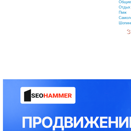
Общие
Отдых 
Пмж
Самол
Шопин
З