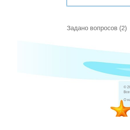
Задано вопросов (2)
Что сод
14 июл 2013
Отдых и туризм
какие ку
© 2
Все
О н
3 мар 2014
Деньги