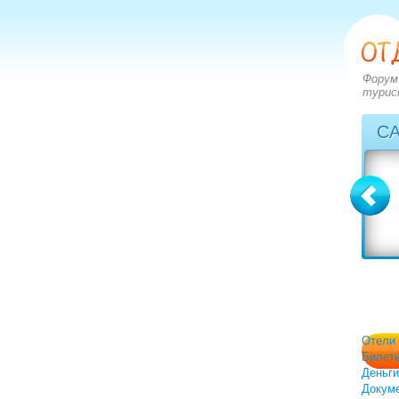
Форум
турис
С
Болгария
Греция
вопросов: 2273
вопросов: 2828
ответов: 2971
ответов: 3549
Отели
Билет
Деньги
Докум