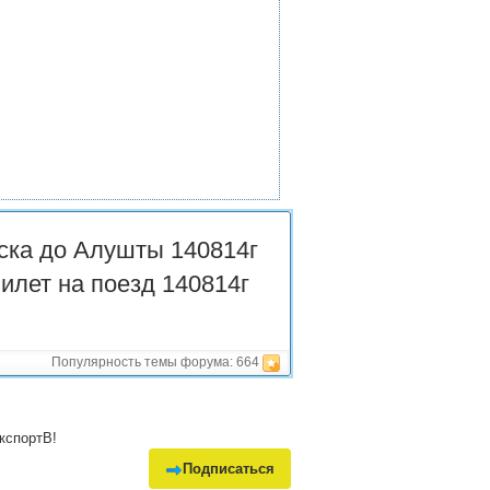
ска до Алушты 140814г
билет на поезд 140814г
Популярность темы форума:
664
кспортВ!
Подписаться