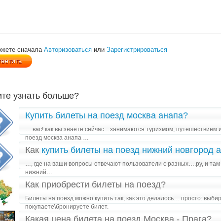
ожете сначала
Авторизоваться
или
Зарегистрироваться
ите узнать больше?
Купить билеты на поезд москва анапа?
… вас! как вы знаете сейчас…занимаются туризмом, путешествием и
поезд москва анапа …
Как
купить билеты на поезд нижний новгород 
…, где на ваши вопросы отвечают пользователи с разных….ру, и там 
нижний…
Как приобрести билеты на поезд?
Билеты на поезд можно купить так, как это делалось… просто: выбир
покупаете\бронируете билет.
Какая цена билета на поезд Москва - Прага?