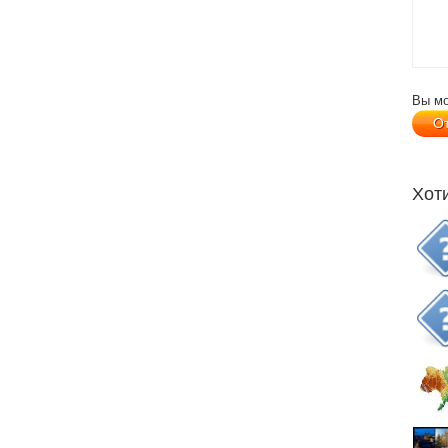
Вы м
Хот