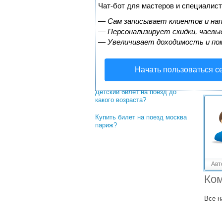
Решенные вопросы!
Чат-бот для мастеров и специалист
Как зарезервировать билет на
—
Сам записывает клиентов и нап
поезд?
—
Персонализирует скидки, чаевые
—
Увеличивает доходимость и по
Как восстановить билет на
поезд?
На каких поездах доехать с
Начать пользоваться с
Костаная до ялты
Детский билет на поезд до
какого возраста?
Купить билет на поезд москва
париж?
Авт
Ком
Все н