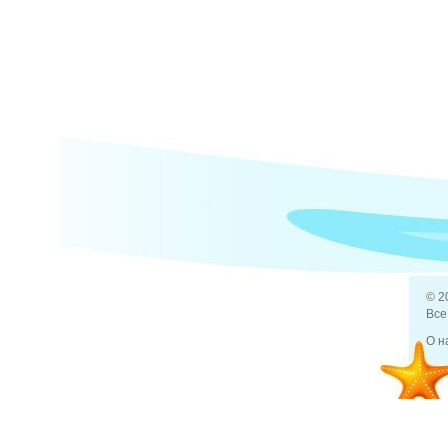
© 2
Все
О н