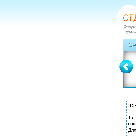
Форум
турис
С
Болгария
Греция
вопросов: 2273
вопросов: 2828
ответов: 2971
ответов: 3549
Се
Тот
нап
Для