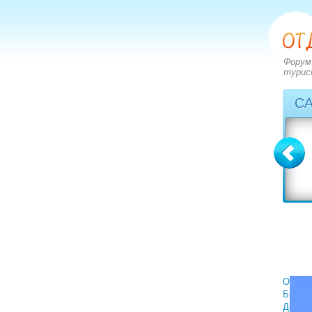
Форум
турис
С
Греция
Грузия
вопросов: 2828
вопросов: 1402
ответов: 3549
ответов: 1590
Отели
Билет
Деньги