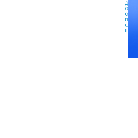
Докум
Общие
Отдых 
Пмж
Самол
Шопин