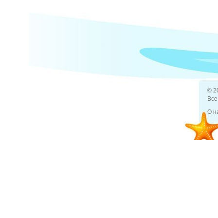
© 2
Все
О н