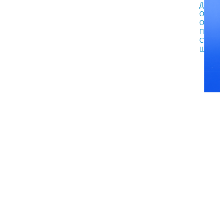
Докум
Общие
Отдых 
Пмж
Самол
Шопин