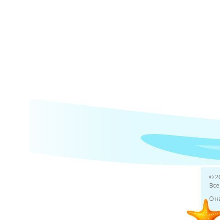
© 2
Все
О н