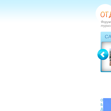
Форум
турис
С
Греция
Грузия
вопросов: 2828
вопросов: 1402
ответов: 3549
ответов: 1590
Отели
Билет
Деньги