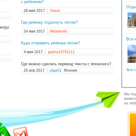
с ребенком?
Отды
26 мая 2017
Ольга
Где ребенку отдохнуть летом?
ан/до
24 мая 2017
Miladevila
Все 
Куда отправить ребенка летом?
4 мая 2017
galina19791112
Где можно сделать перевод текста с японского?
Все с
25 апр 2017
olga53
Япония
Мы под
можете
на люб