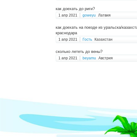
как доехать до риги?
1 апр 2021
goweyu
Латвия
как доехать на поезде из уральска/казахст
краснодара
1 апр 2021
Гость
Казахстан
сколько лететь до вены?
1 апр 2021
beyamu
Австрия