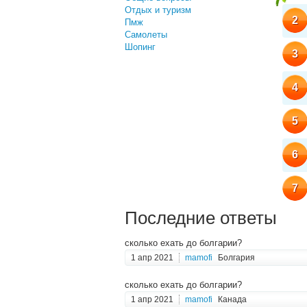
Отдых и туризм
2
Пмж
Самолеты
Шопинг
3
4
5
6
7
Последние ответы
сколько ехать до болгарии?
1 апр 2021
mamofi
Болгария
сколько ехать до болгарии?
1 апр 2021
mamofi
Канада