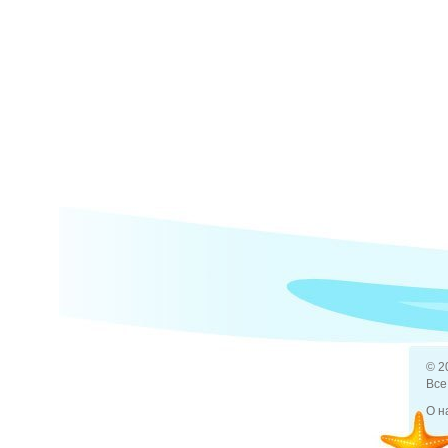
© 2
Все
О н