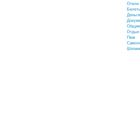
Отели
Билет
Деньги
Докум
Общие
Отдых 
Пмж
Самол
Шопин