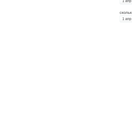
1 апр
скольк
1 апр