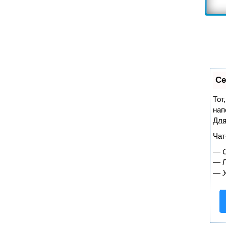
Се
Тот
нап
Для
Чат
—
—
—