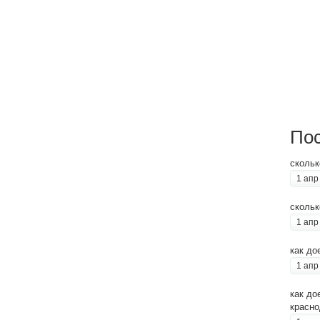
Пос
скольк
1 апр
скольк
1 апр
как до
1 апр
как до
красно