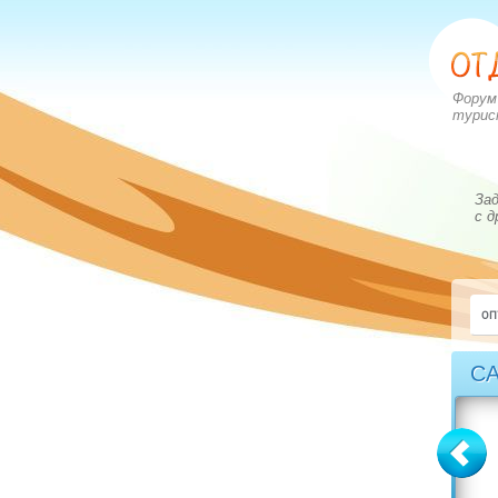
Форум
турис
Зад
с д
С
Болгария
Греция
вопросов: 2273
вопросов: 2828
ответов: 2972
ответов: 3549