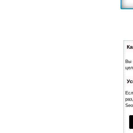
Ка
Вы 
цел
Ус
Есл
раз
Se