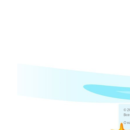
© 2
Все
О н