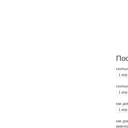
Пос
скольк
1 апр
скольк
1 апр
как до
1 апр
как до
красно