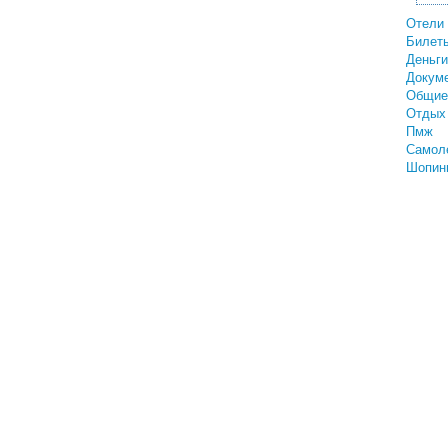
Отели
Билет
Деньги
Докум
Общие
Отдых 
Пмж
Самол
Шопин