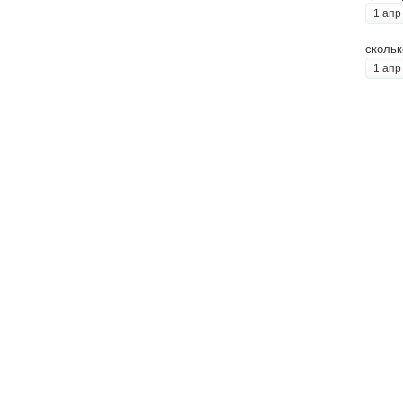
1 апр
скольк
1 апр