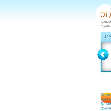
Форум
турис
С
Болгария
Греция
вопросов: 2273
вопросов: 2828
ответов: 2971
ответов: 3549
Отели
Билет
Деньги
Докум