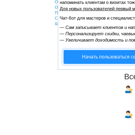
Общие вопросы
напоминать клиентам о визитах то
Отдых и туризм
Для новых пользователей
первый м
Пмж
Чат-бот для мастеров и специалист
Самолеты
Шопинг
—
Сам записывает клиентов и нап
—
Персонализирует скидки, чаевые
—
Увеличивает доходимость и по
Начать пользоваться с
Вс